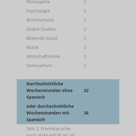
Philosophie
2
Psychologie
2
Bioinformatik
2
Global Studies
2
Bildende Kunst
2
Musik
2
Wirtschaftslehre
2
Seminarkurs
3
Durchschnittliche
Wochenstunden ohne
32
Spanisch
oder durchschnittliche
Wochenstunden mit
36
Spanisch
falls 2. Fremdsprache
noch nicht erfüllt ist, ist