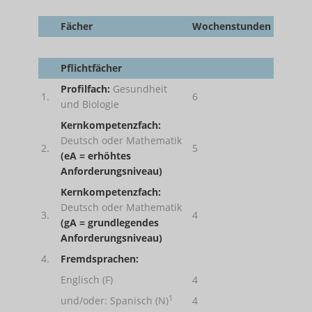
Fächer
Wochenstunden
Pflichtfächer
Profilfach:
Gesundheit
1.
6
und Biologie
Kernkompetenzfach:
Deutsch oder Mathematik
2.
5
(eA = erhöhtes
Anforderungsniveau)
Kernkompetenzfach:
Deutsch oder Mathematik
3.
4
(gA = grundlegendes
Anforderungsniveau)
4.
Fremdsprachen:
Englisch (F)
4
1
und/oder: Spanisch (N)
4