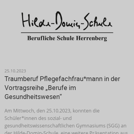
25.10.2023
Traumberuf Pflegefachfrau*mann in der
Vortragsreihe „Berufe im
Gesundheitswesen“
Am Mittwoch, den 25.10.2023, konnten die
Schüler*innen des sozial- und
gesundheitswissenschaftlichen Gymnasiums (SGG) an
der Hilde-Domin-Schule, eine weitere Präsentation aus