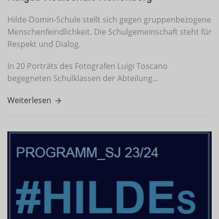
Hilde-Domin-Schule stellt sich gegen gruppenbezogene
Menschenfeindlichkeit. Die Schulgemeinschaft steht für
Respekt und Dialog.
In 20 Porträts des Fotografen Luigi Toscano
begegneten Schulklassen der Abteilung…
Weiterlesen