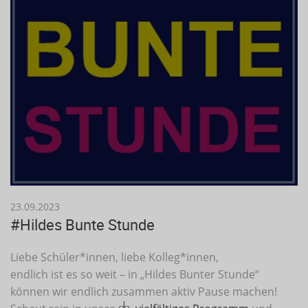
23.09.2023
#Hildes Bunte Stunde
Liebe Schüler*innen, liebe Kolleg*innen,
endlich ist es so weit – in „Hildes Bunter Stunde“
können wir endlich zusammen aktiv Pause machen!