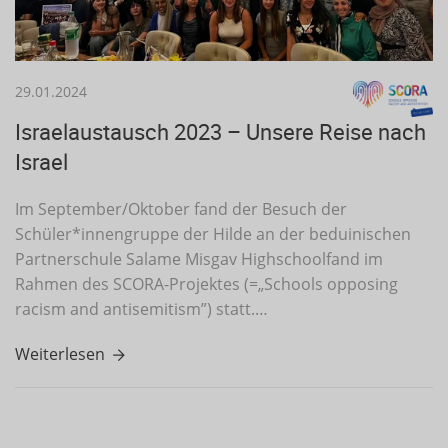
29.01.2024
Israelaustausch 2023 – Unsere Reise nach
Israel
Im September/Oktober fand der Besuch der
Schüler*innengruppe der Hilde an der beduinischen
Partnerschule Salame Misgav Highschoolfand im
Rahmen des SCORA-Projektes (=„Schools opposing
racism and antisemitism”) statt.…
Weiterlesen