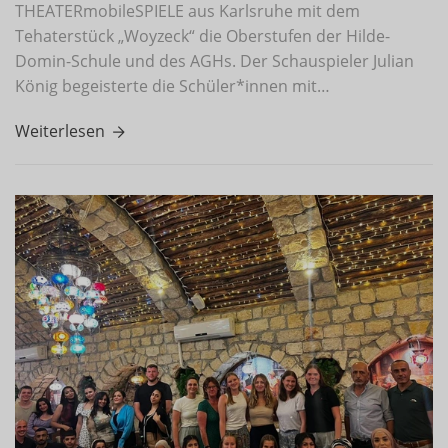
THEATERmobileSPIELE aus Karlsruhe mit dem
Tehaterstück „Woyzeck“ die Oberstufen der Hilde-
Domin-Schule und des AGHs. Der Schauspieler Julian
König begeisterte die Schüler*innen mit…
Weiterlesen