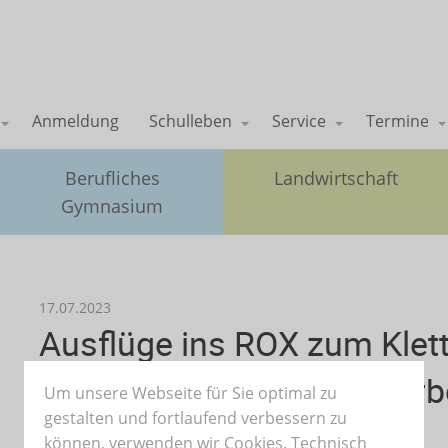
Anmeldung
Schulleben
Service
Termine
Berufliches
Landwirtschaft
Gymnasium
17.07.2023
Ausflüge ins ROX zum Klet
mit der mobilen Jugendarb
Um unsere Webseite für Sie optimal zu
gestalten und fortlaufend verbessern zu
können, verwenden wir Cookies. Technisch
Text und Fotos: Mirjam Röhm