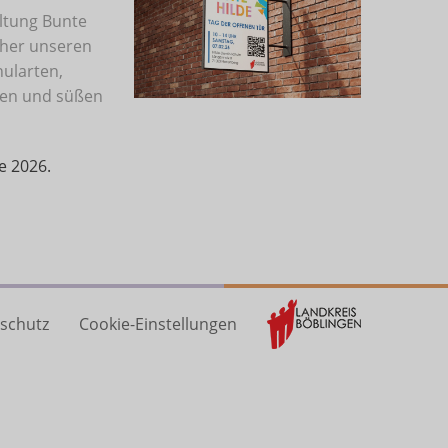
ltung Bunte
cher unseren
hularten,
gen und süßen
e 2026.
schutz
Cookie-Einstellungen