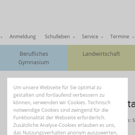
Anmeldung
Schulleben
Service
Termine
Berufliches
Landwirtschaft
Gymnasium
Um unsere Webseite für Sie optimal zu
07.02.2026
gestalten und fortlaufend verbessern zu
Bunte Hilde - unsere Tür st
können, verwenden wir Cookies. Technisch
notwendige Cookies sind zwingend für die
Funktionalität der Webseite erforderlich.
Text: Stefanie Seibert-Sproten, Fotoimpressionen: 
Zusätzliche Analyse-Cookies erlauben es uns,
Seibert-Sproten
das Nutzungsverhalten anonym auszuwerten,