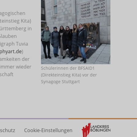
dagogischen
einstieg Kita)
Württemberg in
Glauben
igraph Tuvia
aphyart.de
)
samkeiten der
r immer wieder
Schülerinnen der BFSAID1
schaft
(Direkteinstieg Kita) vor der
Synagoge Stuttgart
schutz
Cookie-Einstellungen