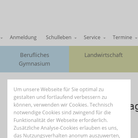
Anmeldung
Schulleben
Service
Termine
Berufliches
Landwirtschaft
Gymnasium
Um unsere Webseite für Sie optimal zu
27.01.2026
gestalten und fortlaufend verbessern zu
Eine besondere Ehre: Syn
können, verwenden wir Cookies. Technisch
notwendige Cookies sind zwingend für die
Holocaust-Gedenktag
Funktionalität der Webseite erforderlich.
Zusätzliche Analyse-Cookies erlauben es uns,
das Nutzungsverhalten anonym auszuwerten,
Text und Foto: Kerstin Schmidt