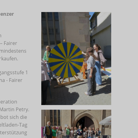
Menzer
n
– Fairer
h mindestens
rkaufen.
gangsstufe 1
a - Fairer
peration
Martin Petry.
ot sich die
eltladen-Tag
nterstützung