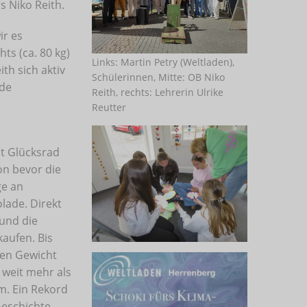
 Niko Reith.
ir es
ts (ca. 80 kg)
Links: Martin Petry (Weltladen),
th sich aktiv
Schülerinnen, Mitte: OB Niko
ade
Reith, rechts: Lehrerin Ulrike
Reutter
t Glücksrad
on bevor die
ge an
lade. Direkt
 und die
aufen. Bis
ften Gewicht
 weit mehr als
mm. Ein Rekord
Geschichte