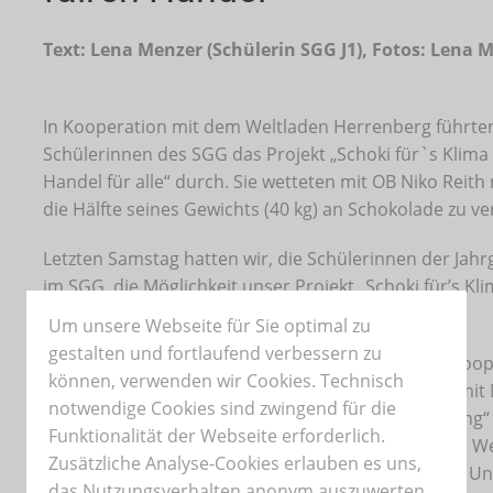
Text: Lena Menzer (Schülerin SGG J1), Fotos: Lena 
In Kooperation mit dem Weltladen Herrenberg führte
Schülerinnen des SGG das Projekt „Schoki für`s Klima 
Handel für alle“ durch. Sie wetteten mit OB Niko Reit
die Hälfte seines Gewichts (40 kg) an Schokolade zu ve
Letzten Samstag hatten wir, die Schülerinnen der Jahr
im SGG, die Möglichkeit unser Projekt „Schoki für’s Klim
Handel für alle” endlich in die Praxis umzusetzen.
Um unsere Webseite für Sie optimal zu
gestalten und fortlaufend verbessern zu
Ursprünglich entstand dieses Projekt durch eine Koo
können, verwenden wir Cookies. Technisch
unserer Schule mit dem Weltladen, insbesondere mit 
notwendige Cookies sind zwingend für die
Im Rahmen des Fachs „Sondergebiete der Ernährung“ b
Funktionalität der Webseite erforderlich.
Möglichkeit an, diese Zusammenarbeit durch einen W
Zusätzliche Analyse-Cookies erlauben es uns,
zu vertiefen. Das Besondere an diesem Tag war die U
das Nutzungsverhalten anonym auszuwerten,