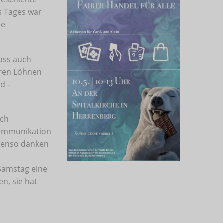
s Tages war
ne
dass auch
eren Löhnen
d -
ich
 Kommunikation
Ebenso danken
 Samstag eine
n, sie hat