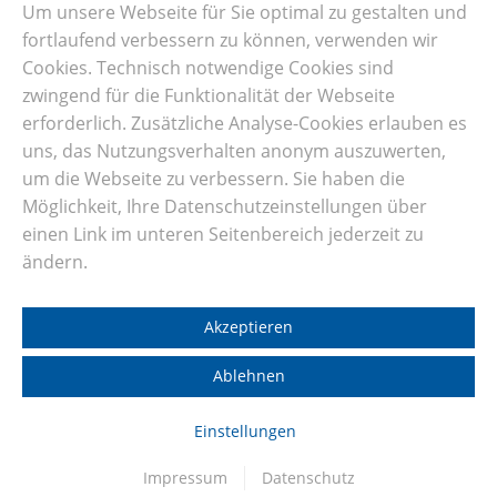
Um unsere Webseite für Sie optimal zu gestalten und
SCORA
fortlaufend verbessern zu können, verwenden wir
Cookies. Technisch notwendige Cookies sind
Erasmus+ Praktikum in Spanien
zwingend für die Funktionalität der Webseite
SMV
erforderlich. Zusätzliche Analyse-Cookies erlauben es
uns, das Nutzungsverhalten anonym auszuwerten,
Förderverein
um die Webseite zu verbessern. Sie haben die
Möglichkeit, Ihre Datenschutzeinstellungen über
einen Link im unteren Seitenbereich jederzeit zu
ändern.
Impressum
Akzeptieren
Datenschutz
Cookie-Einstellungen
Ablehnen
Einstellungen
Impressum
Datenschutz
© 2026 Hilde-Domin-Schule Herrenberg