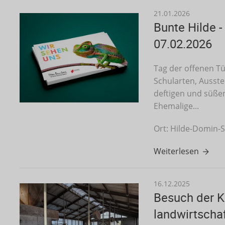
21.01.2026
Bunte Hilde -
07.02.2026
Tag der offenen T
Schularten, Ausst
deftigen und süßen
Ehemalige...
Ort: Hilde-Domin-
Weiterlesen
16.12.2025
Besuch der K
landwirtschaf