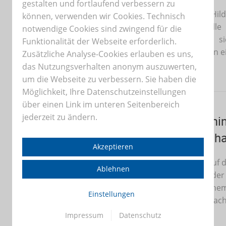
gestalten und fortlaufend verbessern zu
Das Foyer der Hil
können, verwenden wir Cookies. Technisch
voll besetzt. Al
notwendige Cookies sind zwingend für die
versammelten s
Funktionalität der Webseite erforderlich.
Landtagswahl an e
Zusätzliche Analyse-Cookies erlauben es uns,
das Nutzungsverhalten anonym auszuwerten,
Weiterlesen
um die Webseite zu verbessern. Sie haben die
Möglichkeit, Ihre Datenschutzeinstellungen
über einen Link im unteren Seitenbereich
10.02.2026
jederzeit zu ändern.
Smart Farmin
Landwirtscha
Akzeptieren
Vorbereitend auf 
Ablehnen
Schüler*innen der 
Webinar zum Thema 
Einstellungen
interessanten Fac
Impressum
Datenschutz
Weiterlesen