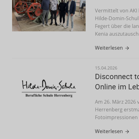
Vermittelt von AKI
Hilde-Domin-Schule
Fegert über die la
Kenia auszutausch
Weiterlesen
15.04.2026
Disconnect to
Online im Le
Am 26. März 2026 v
Herrenberg erstmal
Fotoimpressionen 
Weiterlesen