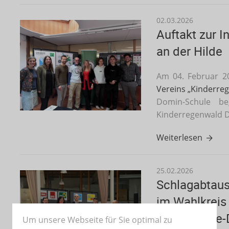
02.03.2026
Auftakt zur I
an der Hilde
Am 04. Februar 20
Vereins „Kinderre
Domin-Schule be
Kinderregenwald D
Weiterlesen
25.02.2026
Schlagabtaus
im Wahlkreis
an der Hilde
Um unsere Webseite für Sie optimal zu