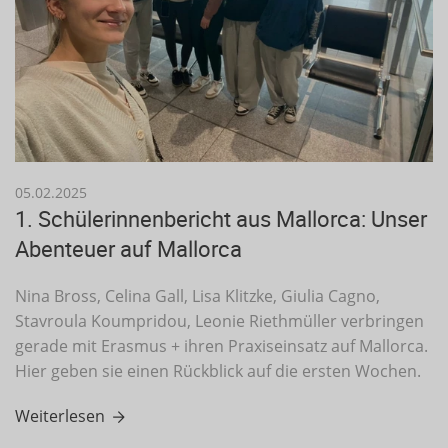
05.02.2025
1. Schülerinnenbericht aus Mallorca: Unser
Abenteuer auf Mallorca
Nina Bross, Celina Gall, Lisa Klitzke, Giulia Cagno,
Stavroula Koumpridou, Leonie Riethmüller verbringen
gerade mit Erasmus + ihren Praxiseinsatz auf Mallorca.
Hier geben sie einen Rückblick auf die ersten Wochen.
Weiterlesen