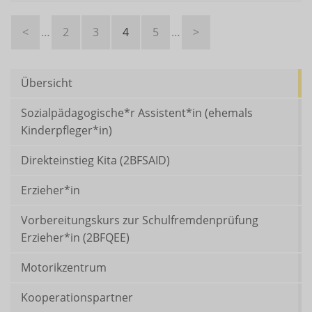
<
…
2
3
4
5
…
>
Übersicht
Sozialpädagogische*r Assistent*in (ehemals
Kinderpfleger*in)
Direkteinstieg Kita (2BFSAID)
Erzieher*in
Vorbereitungskurs zur Schulfremdenprüfung
Erzieher*in (2BFQEE)
Motorikzentrum
Kooperationspartner