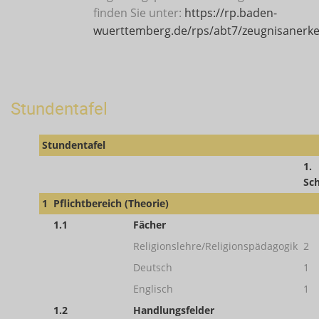
finden Sie unter:
https://rp.baden-
wuerttemberg.de/rps/abt7/zeugnisanerke
Stundentafel
Stundentafel
1.
Sch
1
Pflichtbereich (Theorie)
1.1
Fächer
Religionslehre/Religionspädagogik
2
Deutsch
1
Englisch
1
1.2
Handlungsfelder