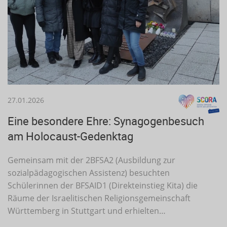
27.01.2026
Eine besondere Ehre: Synagogenbesuch
am Holocaust-Gedenktag
Gemeinsam mit der 2BFSA2 (Ausbildung zur
sozialpädagogischen Assistenz) besuchten
Schülerinnen der BFSAID1 (Direkteinstieg Kita) die
Räume der Israelitischen Religionsgemeinschaft
Württemberg in Stuttgart und erhielten…