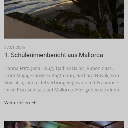
27.01.2026
1. Schülerinnenbericht aus Mallorca
Hanna Fritz, Jana Haug, Tjadina Bailer, Ruben Cass,
Lirim Mujaj, Franziska Vogtmann, Barbara Novak, Erin
Kovcalija, Fiona Idel verbringen gerade mit Erasmus +
ihren Praxiseinsatz auf Mallorca. Hier geben sie einen…
Weiterlesen